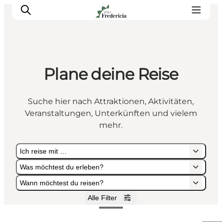
Plane deine Reise
Veranstaltungen
Erlebnisse und Kultur
Suche hier nach Attraktionen, Aktivitäten,
Restaurants
Veranstaltungen, Unterkünften und vielem
Unterkünfte
mehr.
Reise planen
Ich reise mit …
Book Führung
Was möchtest du erleben?
Wann möchtest du reisen?
Alle Filter