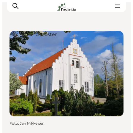
Kirchen und Klöster
Veranstaltungen
Erlebnisse und Kultur
Restaurants
Unterkünfte
Reise planen
Book Führung
Foto
:
Jan Mikkelsen