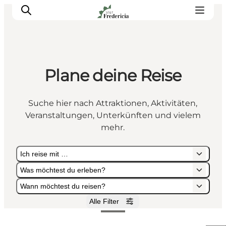
Plane deine Reise
Veranstaltungen
Erlebnisse und Kultur
Suche hier nach Attraktionen, Aktivitäten,
Restaurants
Veranstaltungen, Unterkünften und vielem
Unterkünfte
mehr.
Reise planen
Ich reise mit …
Book Führung
Was möchtest du erleben?
Wann möchtest du reisen?
Alle Filter