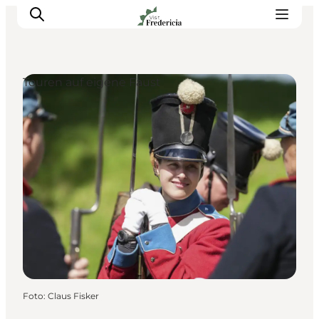
Touren auf eigene Faust
Veranstaltungen
Erlebnisse und Kultur
Restaurants
Unterkünfte
Reise planen
Book Führung
Foto
:
Claus Fisker