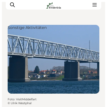
Sonstige Aktivitäten
Veranstaltungen
Erlebnisse und Kultur
Restaurants
Unterkünfte
Reise planen
Book Führung
Foto
:
VisitMiddelfart
©
Ulrik Westphal