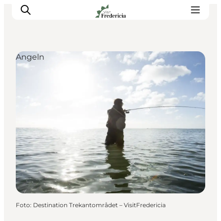
Angeln
Veranstaltungen
Erlebnisse und Kultur
Restaurants
Unterkünfte
Reise planen
Book Führung
Foto
:
Destination Trekantområdet – VisitFredericia