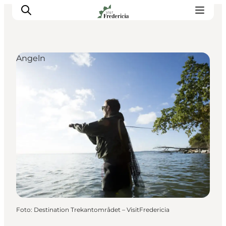
Angeln
Veranstaltungen
Erlebnisse und Kultur
Restaurants
Unterkünfte
Reise planen
Book Führung
Foto
:
Destination Trekantområdet – VisitFredericia