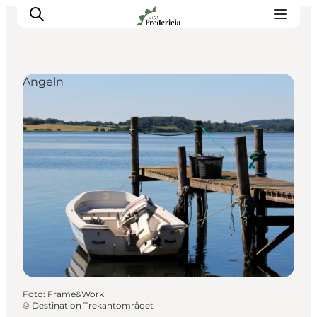
Angeln
Veranstaltungen
Erlebnisse und Kultur
Restaurants
Unterkünfte
Reise planen
Book Führung
Foto
:
Frame&Work
©
Destination Trekantområdet