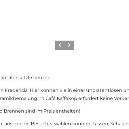
Vorherige Folie
Nächste Folie
Fantasie setzt Grenzen
n in Fredericia. Hier können Sie in einer unprätentiös
amikbemalung im Café Kaffekop erfordert keine Vorken
nd Brennen sind im Preis enthalten!
 aus der die Besucher wählen können: Tassen, Schalen, T