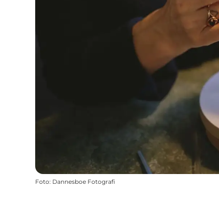
Foto
:
Dannesboe Fotografi