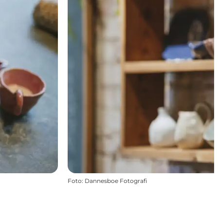
Foto
:
Dannesboe Fotografi