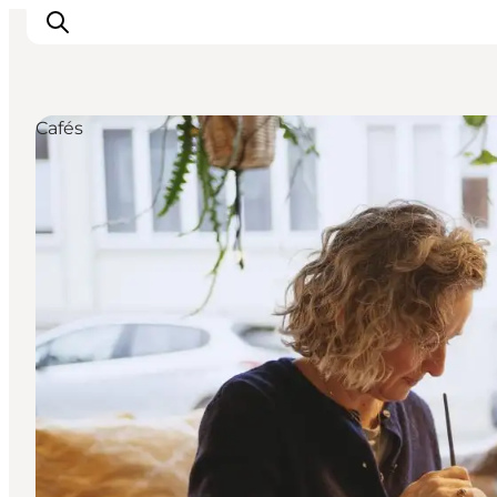
Cafés
Veranstaltungen
Erlebnisse und Kultur
Restaurants
Unterkünfte
Reise planen
Book Führung