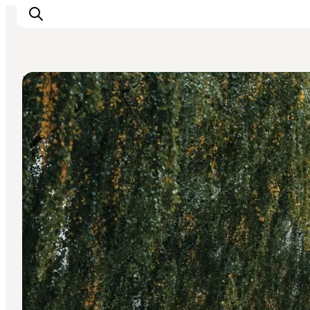
Kirchen und Klöster
Veranstaltungen
Erlebnisse und Kultur
Restaurants
Unterkünfte
Reise planen
Book Führung