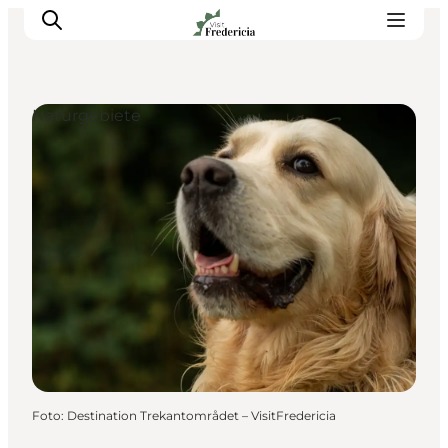
Naturgebiete
Veranstaltungen
Erlebnisse und Kultur
Restaurants
Unterkünfte
Reise planen
Book Führung
Foto
:
Destination Trekantområdet – VisitFredericia