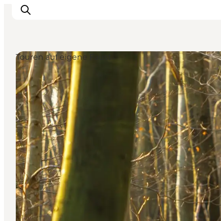
Touren auf eigene Faust
Veranstaltungen
Erlebnisse und Kultur
Restaurants
Unterkünfte
Reise planen
Book Führung