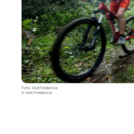
Foto
:
VisitFredericia
©
Visit Fredericia