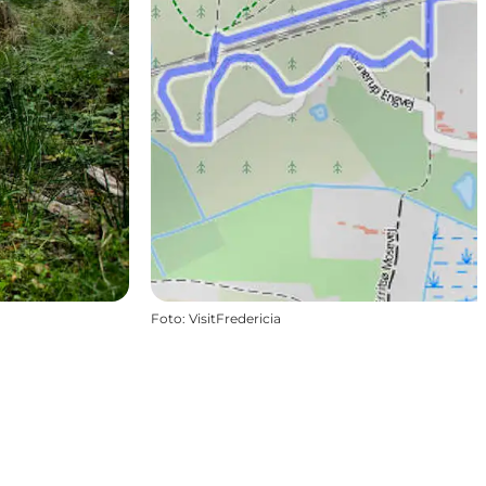
Foto
:
VisitFredericia