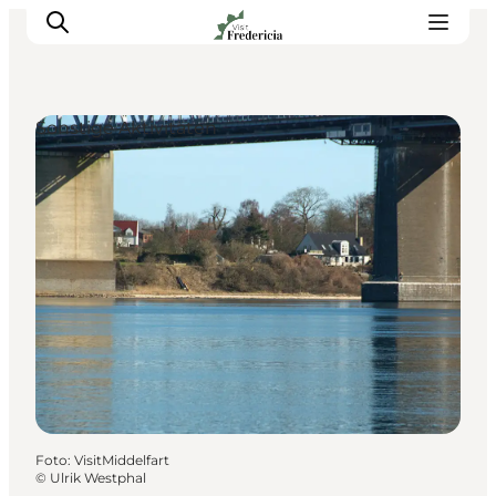
Sonstige Aktivitäten
Veranstaltungen
Erlebnisse und Kultur
Restaurants
Unterkünfte
Reise planen
Book Führung
Foto
:
VisitMiddelfart
©
Ulrik Westphal