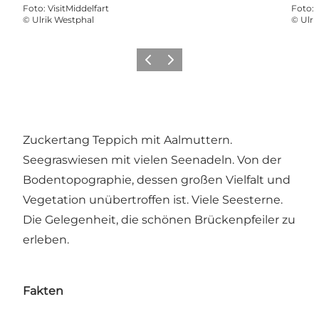
Foto
:
VisitMiddelfart
Foto
:
©
Ulrik Westphal
©
Ulri
Vorherige Folie
Nächste Folie
Zuckertang Teppich mit Aalmuttern.
Seegraswiesen mit vielen Seenadeln. Von der
Bodentopographie, dessen großen Vielfalt und
Vegetation unübertroffen ist. Viele Seesterne.
Die Gelegenheit, die schönen Brückenpfeiler zu
erleben.
Fakten