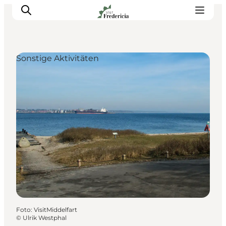
Sonstige Aktivitäten
Veranstaltungen
Erlebnisse und Kultur
Restaurants
Unterkünfte
Reise planen
Book Führung
Foto
:
VisitMiddelfart
©
Ulrik Westphal