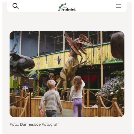
Indoor-Spaß für Jung und Alt
Veranstaltungen
Erlebnisse und Kultur
Restaurants
Unterkünfte
Reise planen
Book Führung
Foto
:
Dannesboe Fotografi