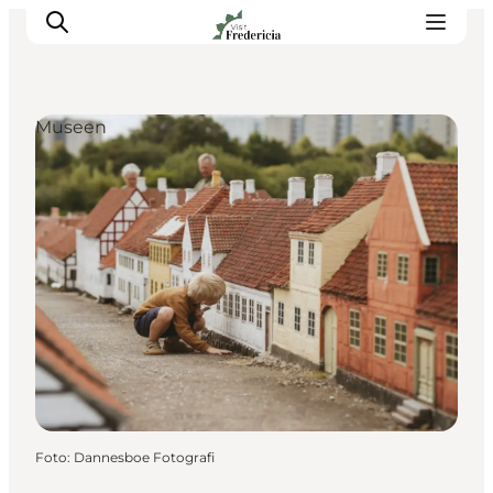
Museen
Veranstaltungen
Erlebnisse und Kultur
Restaurants
Unterkünfte
Reise planen
Book Führung
Foto
:
Dannesboe Fotografi