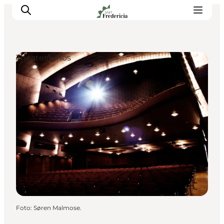
Theater/Kinos
Veranstaltungen
Erlebnisse und Kultur
Restaurants
Unterkünfte
Reise planen
Book Führung
Foto
:
Søren Malmose.