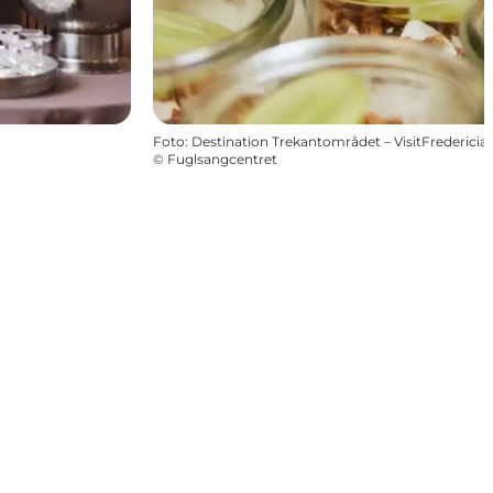
Foto
:
Destination Trekantområdet – VisitFredericia
©
Fuglsangcentret