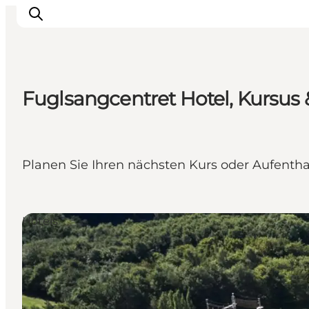
Fuglsangcentret Hotel, Kursus
Veranstaltungen
Erlebnisse und Kultur
Restaurants
Planen Sie Ihren nächsten Kurs oder Aufenth
Unterkünfte
Reise planen
Book Führung
Hotels