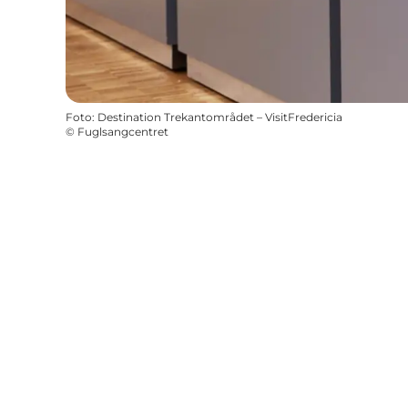
Foto
:
Destination Trekantområdet – VisitFredericia
©
Fuglsangcentret