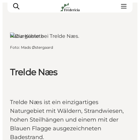
Naturgebiete
Foto
:
Mads Østergaard
Veranstaltungen
Erlebnisse und Kultur
Restaurants
Trelde Næs
Unterkünfte
Reise planen
Book Führung
Trelde Næs ist ein einzigartiges
Naturgebiet mit Wäldern, Strandwiesen,
hohen Steilhängen und einem mit der
Blauen Flagge ausgezeichneten
Badestrand.