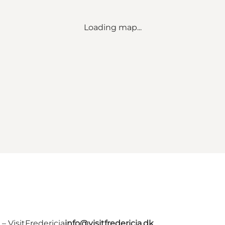
Loading map...
 VisitFredericia
info@visitfredericia.dk