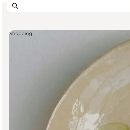
Shopping
Veranstaltungen
Erlebnisse und Kultur
Restaurants
Unterkünfte
Reise planen
Book Führung