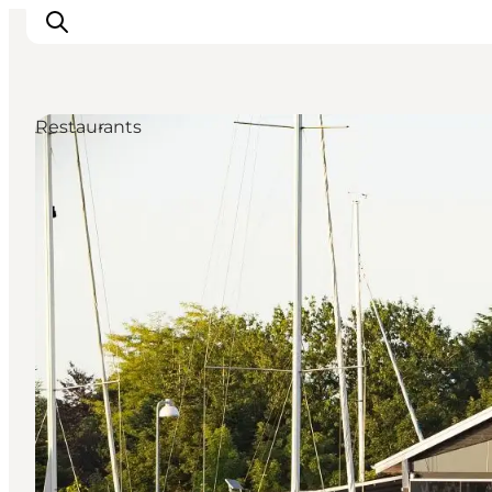
Restaurants
Veranstaltungen
Erlebnisse und Kultur
Restaurants
Unterkünfte
Reise planen
Book Führung