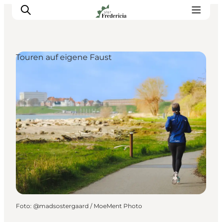
Touren auf eigene Faust
Veranstaltungen
Erlebnisse und Kultur
Restaurants
Unterkünfte
Reise planen
Book Führung
Foto
:
@madsostergaard / MoeMent Photo