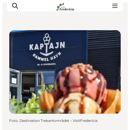
Cafés
Veranstaltungen
Erlebnisse und Kultur
Restaurants
Unterkünfte
Reise planen
Book Führung
Foto
:
Destination Trekantområdet – VisitFredericia