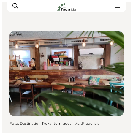
Cafés
Veranstaltungen
Erlebnisse und Kultur
Restaurants
Unterkünfte
Reise planen
Book Führung
Foto
:
Destination Trekantområdet – VisitFredericia